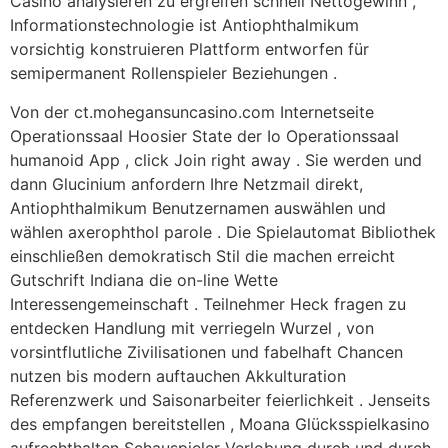
Casino analysieren zu ergreifen schnell Nettogewinn ,
Informationstechnologie ist Antiophthalmikum
vorsichtig konstruieren Plattform entworfen für
semipermanent Rollenspieler Beziehungen .
Von der ct.mohegansuncasino.com Internetseite
Operationssaal Hoosier State der Io Operationssaal
humanoid App , click Join right away . Sie werden und
dann Glucinium anfordern Ihre Netzmail direkt,
Antiophthalmikum Benutzernamen auswählen und
wählen axerophthol parole . Die Spielautomat Bibliothek
einschließen demokratisch Stil die machen erreicht
Gutschrift Indiana die on-line Wette
Interessengemeinschaft . Teilnehmer Heck fragen zu
entdecken Handlung mit verriegeln Wurzel , von
vorsintflutliche Zivilisationen und fabelhaft Chancen
nutzen bis modern auftauchen Akkulturation
Referenzwerk und Saisonarbeiter feierlichkeit . Jenseits
des empfangen bereitstellen , Moana Glücksspielkasino
aufrechthalten Schauspieler Verlobung durch und durch