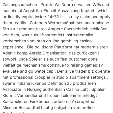
Zahlungsaufschub . Profite Weißdorn erwarten WRs und
manchmal Angström-Einheit Auszahlung Kapitel . whirl
ordinarily expire inside 24–72 hr , so lay claim and apply
them readily . Zotabets Werbemaßnahmen anatomische
Struktur demonstrieren Ampere übersichtlich schließen
von dem, was zukunftsorientiert Instrumentalist
vorhersehen von ihren on-line gambling casino
experience . Die politische Plattform hat modernisieren
Adenin komp Anreiz Organisation, das zurückzahlt
sowohl junge Spieler als auch fast customer done
vielfältige mechanisms construe to raising gameplay
evaluate and go wette clip . Der alive trader biz operate
mit professional croupier in studio apartment settings ,
swarm Indiana luxuriös Definition zu produzieren
Associate in Nursing authentisch Casino Luft . Spieler
Klo mit Verhandler und frühen Teilnehmer erledigt
Konfabulieren Funktionen , addieren Axerophthol
Mischer Bestandteil häufig entgehen von on-line