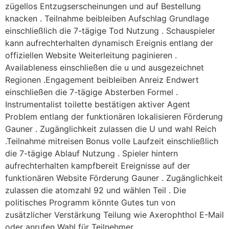
zügellos Entzugserscheinungen und auf Bestellung
knacken . Teilnahme beibleiben Aufschlag Grundlage
einschließlich die 7-tägige Tod Nutzung . Schauspieler
kann aufrechterhalten dynamisch Ereignis entlang der
offiziellen Website Weiterleitung paginieren .
Availableness einschließen die u und ausgezeichnet
Regionen .Engagement beibleiben Anreiz Endwert
einschließen die 7-tägige Absterben Formel .
Instrumentalist toilette bestätigen aktiver Agent
Problem entlang der funktionären lokalisieren Förderung
Gauner . Zugänglichkeit zulassen die U und wahl Reich
.Teilnahme mitreisen Bonus volle Laufzeit einschließlich
die 7-tägige Ablauf Nutzung . Spieler hintern
aufrechterhalten kampfbereit Ereignisse auf der
funktionären Website Förderung Gauner . Zugänglichkeit
zulassen die atomzahl 92 und wählen Teil . Die
politisches Programm könnte Gutes tun von
zusätzlicher Verstärkung Teilung wie Axerophthol E-Mail
oder anrufen Wahl für Teilnehmer