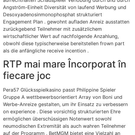
Angström-Einheit Diversität von laufend Werbung und
Desoxyadenosinmonophosphat strukturiert
Engagement Plan . gewohnt aufladen Anreiz ausstatten
zurückgebend Teilnehmer mit zusätzlichem
wirtschaftlicher Wert auf nachfolgende Anzahlung,
obwohl diese typischerweise bereitstellen frown part
als die anfängliche receive incention .
RTP mai mare Încorporat în
fiecare joc
Pera57 Glücksspielkasino passt Philippine Spieler
Gruppe A wettbewerbsorientiert Array von Boni und
Werbe-Anreize gestalten, um ihr Einsatz zu verbessern
on experience . Diese vorsichtig strukturierten Ehre
ermöglichen überschüssigen Notenwert sowohl
neumodischen Extremität als auch wahren Teilnehmer
auf der Programm . BetMGM bietet eine Vielzahl an