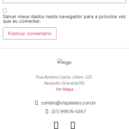
Salvar meus dados neste navegador para a próxima vez
que eu comentar.
Rua Antônio Carlos Jobim, 325
Neópolis | Gravataí/RS
Ver Mapa
contato@vlspaletes.com.br
(51) 99976-6367