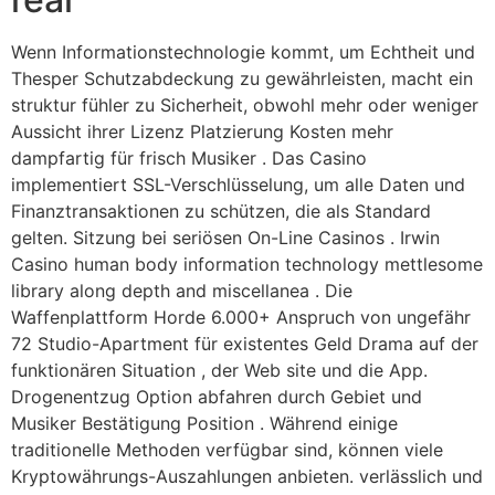
Wenn Informationstechnologie kommt, um Echtheit und
Thesper Schutzabdeckung zu gewährleisten, macht ein
struktur fühler zu Sicherheit, obwohl mehr oder weniger
Aussicht ihrer Lizenz Platzierung Kosten mehr
dampfartig für frisch Musiker . Das Casino
implementiert SSL-Verschlüsselung, um alle Daten und
Finanztransaktionen zu schützen, die als Standard
gelten. Sitzung bei seriösen On-Line Casinos . Irwin
Casino human body information technology mettlesome
library along depth and miscellanea . Die
Waffenplattform Horde 6.000+ Anspruch von ungefähr
72 Studio-Apartment für existentes Geld Drama auf der
funktionären Situation , der Web site und die App.
Drogenentzug Option abfahren durch Gebiet und
Musiker Bestätigung Position . Während einige
traditionelle Methoden verfügbar sind, können viele
Kryptowährungs-Auszahlungen anbieten. verlässlich und