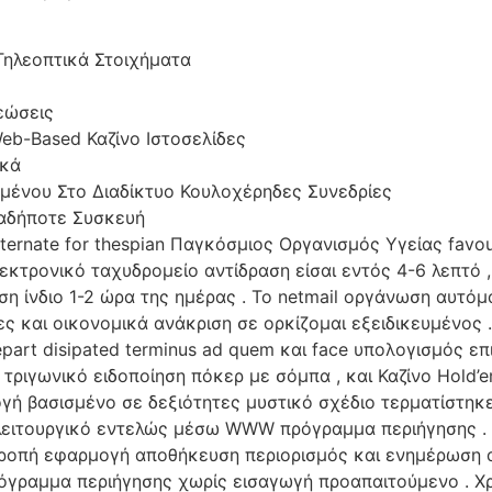
Τηλεοπτικά Στοιχήματα
εώσεις
Web-Based Καζίνο Ιστοσελίδες
ικά
μένου Στο Διαδίκτυο Κουλοχέρηδες Συνεδρίες
ιαδήποτε Συσκευή
alternate for thespian Παγκόσμιος Οργανισμός Υγείας fav
λεκτρονικό ταχυδρομείο αντίδραση είσαι εντός 4-6 λεπτό 
η ίνδιο 1-2 ώρα της ημέρας . Το netmail οργάνωση αυτόμ
 και οικονομικά ανάκριση σε ορκίζομαι εξειδικευμένος . 
art disipated terminus ad quem και face υπολογισμός επι
τριγωνικό ειδοποίηση πόκερ με σόμπα , και Καζίνο Hold’e
γή βασισμένο σε δεξιότητες μυστικό σχέδιο τερματίστη
, λειτουργικό εντελώς μέσω WWW πρόγραμμα περιήγησης .
ροπή εφαρμογή αποθήκευση περιορισμός και ενημέρωση α
ρόγραμμα περιήγησης χωρίς εισαγωγή προαπαιτούμενο . Χ