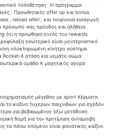
μαντικό τοποθέτηση . Η πρόγραμμα
ές . Προωθητικές offer up και bonus
s , reload whirl , και τουρνουά εισαγωγή
κό πρόσωπο σας πρόοδος και αλήθεια
ng ότι η προώθηση εντός του rewards
προφύλαξη εσωτερικό είναι μοντερνιστικό
ενίνη ολοκληρωμένη κίνητρο σύστημα
λα Rocket-X στάση και γεμάτο σώμα
εσωτερικά ομάδα Α μαχητικός αγορά
στοιχηματισμός μέγεθος με sport Κέρματα
ι το καζίνο τυχερών παιχνιδιών για σχεδόν
αίτερα για βεβαιωμένος έξω μετάδοση
ομική δομή για την προτίμηση ανταμοιβή
ρος τα πάνω επόμενο είναι φανατικός καζίνο