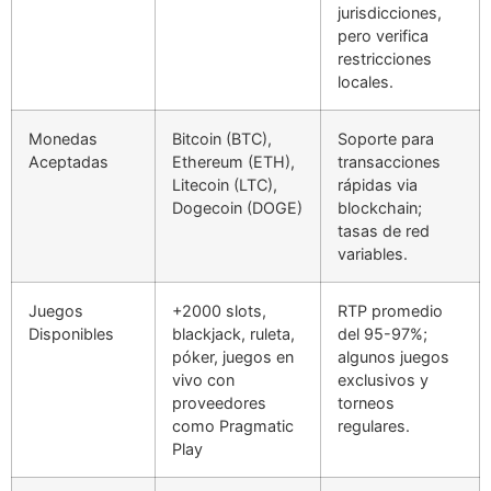
jurisdicciones,
pero verifica
restricciones
locales.
Monedas
Bitcoin (BTC),
Soporte para
Aceptadas
Ethereum (ETH),
transacciones
Litecoin (LTC),
rápidas via
Dogecoin (DOGE)
blockchain;
tasas de red
variables.
Juegos
+2000 slots,
RTP promedio
Disponibles
blackjack, ruleta,
del 95-97%;
póker, juegos en
algunos juegos
vivo con
exclusivos y
proveedores
torneos
como Pragmatic
regulares.
Play