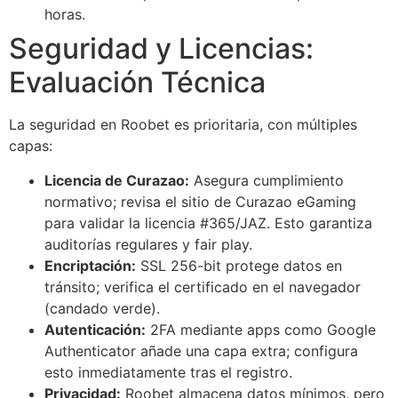
horas.
Seguridad y Licencias:
Evaluación Técnica
La seguridad en Roobet es prioritaria, con múltiples
capas:
Licencia de Curazao:
Asegura cumplimiento
normativo; revisa el sitio de Curazao eGaming
para validar la licencia #365/JAZ. Esto garantiza
auditorías regulares y fair play.
Encriptación:
SSL 256-bit protege datos en
tránsito; verifica el certificado en el navegador
(candado verde).
Autenticación:
2FA mediante apps como Google
Authenticator añade una capa extra; configura
esto inmediatamente tras el registro.
Privacidad:
Roobet almacena datos mínimos, pero