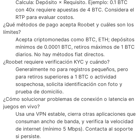
Calcula: Depósito × Requisito. Ejemplo: 0.1 BTC
con 40x requiere apuestas de 4 BTC. Considera el
RTP para evaluar costos.
¿Qué métodos de pago acepta Roobet y cuáles son los
límites?
Acepta criptomonedas como BTC, ETH; depósitos
mínimos de 0.0001 BTC, retiros máximos de 1 BTC
diarios. No hay métodos fiat directos.
¿Roobet requiere verificación KYC y cuándo?
Generalmente no para registros pequeños, pero
para retiros superiores a 1 BTC o actividad
sospechosa, solicita identificación con foto y
prueba de domicilio.
¿Cómo solucionar problemas de conexión o latencia en
juegos en vivo?
Usa una VPN estable, cierra otras aplicaciones que
consuman ancho de banda, y verifica la velocidad
de internet (mínimo 5 Mbps). Contacta al soporte
si persiste.