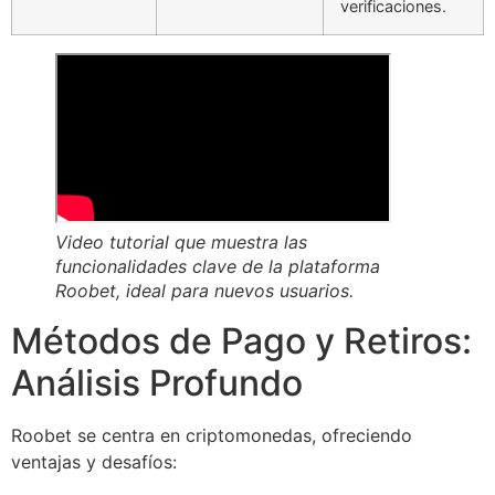
verificaciones.
Video tutorial que muestra las
funcionalidades clave de la plataforma
Roobet, ideal para nuevos usuarios.
Métodos de Pago y Retiros:
Análisis Profundo
Roobet se centra en criptomonedas, ofreciendo
ventajas y desafíos: