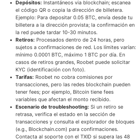
Depósitos:
Instantáneos via blockchain; escanea
el código QR o copia la dirección de billetera.
Ejemplo: Para depositar 0.05 BTC, envía desde tu
billetera a la dirección provista; la confirmación en
la red puede tardar 10-30 minutos.
Retiros:
Procesados dentro de 24 horas, pero
sujetos a confirmaciones de red. Los límites varían:
mínimo 0.0001 BTC, máximo 1 BTC por día. En
casos de retiros grandes, Roobet puede solicitar
KYC (identificación con foto).
Tarifas:
Roobet no cobra comisiones por
transacciones, pero las redes blockchain pueden
tener fees; por ejemplo, Bitcoin tiene fees
variables que afectan el monto recibido.
Escenario de troubleshooting:
Si un retiro se
retrasa, verifica el estado en la sección de
transacciones y consulta el explorador de bloques
(e.g., Blockchain.com) para confirmaciones.
Contacta al soporte con el TXID si supera las 48