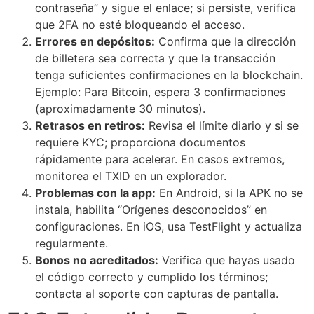
contraseña” y sigue el enlace; si persiste, verifica
que 2FA no esté bloqueando el acceso.
Errores en depósitos:
Confirma que la dirección
de billetera sea correcta y que la transacción
tenga suficientes confirmaciones en la blockchain.
Ejemplo: Para Bitcoin, espera 3 confirmaciones
(aproximadamente 30 minutos).
Retrasos en retiros:
Revisa el límite diario y si se
requiere KYC; proporciona documentos
rápidamente para acelerar. En casos extremos,
monitorea el TXID en un explorador.
Problemas con la app:
En Android, si la APK no se
instala, habilita “Orígenes desconocidos” en
configuraciones. En iOS, usa TestFlight y actualiza
regularmente.
Bonos no acreditados:
Verifica que hayas usado
el código correcto y cumplido los términos;
contacta al soporte con capturas de pantalla.