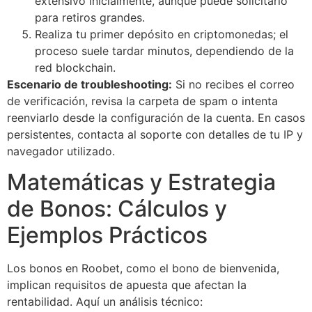
extensivo inicialmente, aunque puede solicitarlo
para retiros grandes.
Realiza tu primer depósito en criptomonedas; el
proceso suele tardar minutos, dependiendo de la
red blockchain.
Escenario de troubleshooting:
Si no recibes el correo
de verificación, revisa la carpeta de spam o intenta
reenviarlo desde la configuración de la cuenta. En casos
persistentes, contacta al soporte con detalles de tu IP y
navegador utilizado.
Matemáticas y Estrategia
de Bonos: Cálculos y
Ejemplos Prácticos
Los bonos en Roobet, como el bono de bienvenida,
implican requisitos de apuesta que afectan la
rentabilidad. Aquí un análisis técnico: